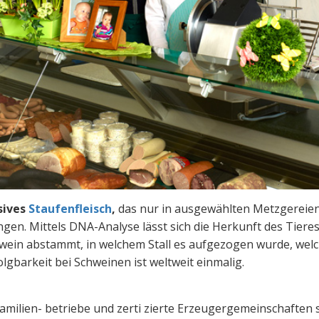
sives
Staufenfleisch
,
das nur in ausgewählten Metzgereien u
ngen. Mittels DNA-Analyse lässt sich die Herkunft des Tier
hwein abstammt, in welchem Stall es aufgezogen wurde, wel
lgbarkeit bei Schweinen ist weltweit einmalig.
Familien- betriebe und zerti zierte Erzeugergemeinschaften 