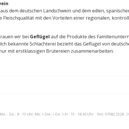
wein
g aus dem deutschen Landschwein und dem edlen, spanischen
leischqualität mit den Vorteilen einer regionalen, kontrol
trauen wir bei
Geflügel
auf die Produkte des Familienunte
ich bekannte Schlachterei bezieht das Geflügel von deutsch
nur mit erstklassigen Brütereien zusammenarbeiten.
. - Sa. : 8 - 13 Uhr, Mo. + Die. + Do. + Fr : 15 - 18.30 Uhr fon: 07082.2528
D